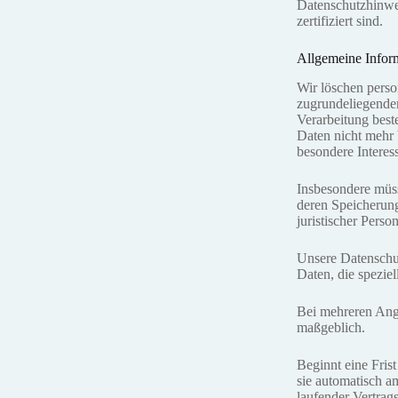
Datenschutzhinwe
zertifiziert sind.
Allgemeine Infor
Wir löschen perso
zugrundeliegenden
Verarbeitung beste
Daten nicht mehr 
besondere Interes
Insbesondere müss
deren Speicherung
juristischer Perso
Unsere Datenschu
Daten, die speziel
Bei mehreren Anga
maßgeblich.
Beginnt eine Frist
sie automatisch am
laufender Vertrag