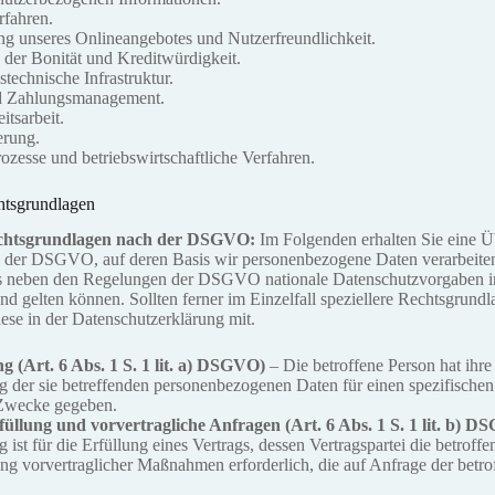
fahren.
ung unseres Onlineangebotes und Nutzerfreundlichkeit.
 der Bonität und Kreditwürdigkeit.
stechnische Infrastruktur.
d Zahlungsmanagement.
itsarbeit.
erung.
ozesse und betriebswirtschaftliche Verfahren.
htsgrundlagen
chtsgrundlagen nach der DSGVO:
Im Folgenden erhalten Sie eine Ü
 der DSGVO, auf deren Basis wir personenbezogene Daten verarbeiten
ss neben den Regelungen der DSGVO nationale Datenschutzvorgaben i
nd gelten können. Sollten ferner im Einzelfall speziellere Rechtsgrund
iese in der Datenschutzerklärung mit.
g (Art. 6 Abs. 1 S. 1 lit. a) DSGVO)
– Die betroffene Person hat ihre
g der sie betreffenden personenbezogenen Daten für einen spezifisch
Zwecke gegeben.
füllung und vorvertragliche Anfragen (Art. 6 Abs. 1 S. 1 lit. b) 
 ist für die Erfüllung eines Vertrags, dessen Vertragspartei die betroffe
g vorvertraglicher Maßnahmen erforderlich, die auf Anfrage der betro