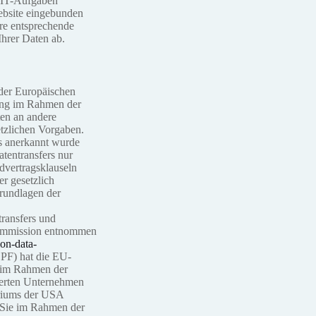
t IT-Aufgaben
Website eingebunden
ere entsprechende
hrer Daten ab.
 der Europäischen
ung im Rahmen der
en an andere
etzlichen Vorgaben.
es anerkannt wurde
tentransfers nur
dvertragsklauseln
er gesetzlich
Grundlagen der
transfers und
Kommission entnommen
ion-data-
PF) hat die EU-
 im Rahmen der
zierten Unternehmen
eriums der USA
 Sie im Rahmen der