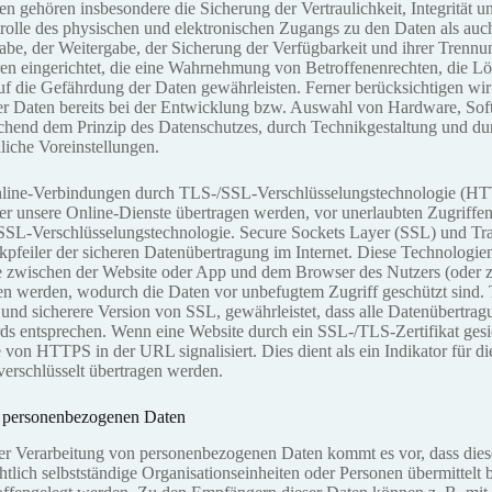
gehören insbesondere die Sicherung der Vertraulichkeit, Integrität u
olle des physischen und elektronischen Zugangs zu den Daten als auch
gabe, der Weitergabe, der Sicherung der Verfügbarkeit und ihrer Trenn
en eingerichtet, die eine Wahrnehmung von Betroffenenrechten, die 
f die Gefährdung der Daten gewährleisten. Ferner berücksichtigen wi
r Daten bereits bei der Entwicklung bzw. Auswahl von Hardware, Sof
chend dem Prinzip des Datenschutzes, durch Technikgestaltung und du
liche Voreinstellungen.
line-Verbindungen durch TLS-/SSL-Verschlüsselungstechnologie (H
ber unsere Online-Dienste übertragen werden, vor unerlaubten Zugriffen
SSL-Verschlüsselungstechnologie. Secure Sockets Layer (SSL) und Tra
kpfeiler der sicheren Datenübertragung im Internet. Diese Technologien
ie zwischen der Website oder App und dem Browser des Nutzers (oder 
en werden, wodurch die Daten vor unbefugtem Zugriff geschützt sind. 
 und sicherere Version von SSL, gewährleistet, dass alle Datenübertra
rds entsprechen. Wenn eine Website durch ein SSL-/TLS-Zertifikat gesich
von HTTPS in der URL signalisiert. Dies dient als ein Indikator für die
verschlüsselt übertragen werden.
 personenbezogenen Daten
 Verarbeitung von personenbezogenen Daten kommt es vor, dass diese
tlich selbstständige Organisationseinheiten oder Personen übermittelt