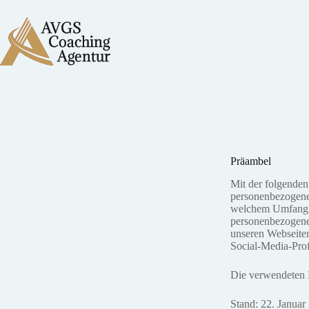
Zum
Inhalt
A
V
GS
springen
C
oaching
Agentur
Präambel
Mit der folgenden
personenbezogene
welchem Umfang ve
personenbezogene
unseren Webseiten
Social-Media-Prof
Die verwendeten B
Stand: 22. Januar