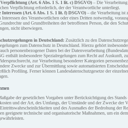
Verpflichtung (Art. 6 Abs. 1 S. 1 lit. c) DSGVO)
– Die Verarbeitung 
ichen Verpflichtung erforderlich, der der Verantwortliche unterliegt.
 Interessen (Art. 6 Abs. 1 S. 1 lit. f) DSGVO)
– die Verarbeitung ist
n Interessen des Verantwortlichen oder eines Dritten notwendig, vorausg
 Grundrechte und Grundfreiheiten der betroffenen Person, die den Sch
ngen, nicht überwiegen.
schutzregelungen in Deutschland:
Zusätzlich zu den Datenschutzr
Regelungen zum Datenschutz in Deutschland. Hierzu gehört insbesonde
rauch personenbezogener Daten bei der Datenverarbeitung (Bundesdate
enthält insbesondere Spezialregelungen zum Recht auf Auskunft, z
derspruchsrecht, zur Verarbeitung besonderer Kategorien personenbez
andere Zwecke und zur Übermittlung sowie automatisierten Entscheid
ließlich Profiling. Ferner können Landesdatenschutzgesetze der einzeln
gen.
ahmen
Maßgabe der gesetzlichen Vorgaben unter Berücksichtigung des Stands 
kosten und der Art, des Umfangs, der Umstände und der Zwecke der V
 Eintrittswahrscheinlichkeiten und des Ausmaßes der Bedrohung der Re
onen geeignete technische und organisatorische Maßnahmen, um ein de
ewährleisten.