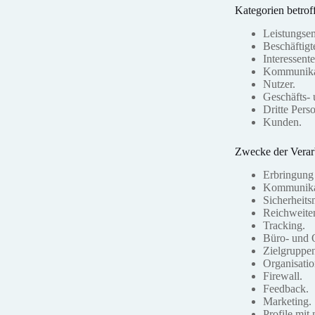
Kategorien betrof
Leistungse
Beschäftigt
Interessente
Kommunikat
Nutzer.
Geschäfts- 
Dritte Pers
Kunden.
Zwecke der Verar
Erbringung 
Kommunika
Sicherheit
Reichweite
Tracking.
Büro- und O
Zielgruppe
Organisatio
Firewall.
Feedback.
Marketing.
Profile mit