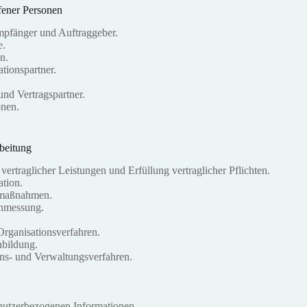
fener Personen
mpfänger und Auftraggeber.
e.
n.
ionspartner.
und Vertragspartner.
onen.
beitung
vertraglicher Leistungen und Erfüllung vertraglicher Pflichten.
tion.
smaßnahmen.
nmessung.
rganisationsverfahren.
nbildung.
ns- und Verwaltungsverfahren.
 nutzerbezogenen Informationen.