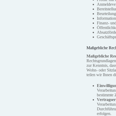
Anmeldever
Bereitstell
Beurteilung
Information
Finanz- un
Öffentlichke
Absatzförd
Geschäftspr
Maßgebliche Rec
Maßgebliche Re
Rechtsgrundlagen
zur Kenntnis, da
Wohn- oder Sitzla
teilen wir Ihnen d
Einwilligun
Verarbeitun
bestimmte 
Vertragser
Verarbeitung
Durchführun
erfolgen.