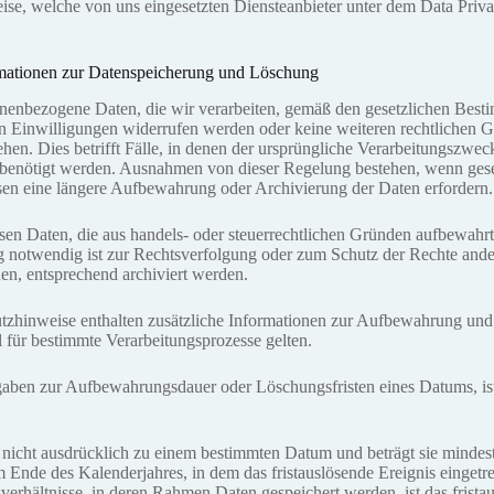
ise, welche von uns eingesetzten Diensteanbieter unter dem Data Pri
mationen zur Datenspeicherung und Löschung
nenbezogene Daten, die wir verarbeiten, gemäß den gesetzlichen Best
 Einwilligungen widerrufen werden oder keine weiteren rechtlichen G
hen. Dies betrifft Fälle, in denen der ursprüngliche Verarbeitungszweck 
benötigt werden. Ausnahmen von dieser Regelung bestehen, wenn geset
sen eine längere Aufbewahrung oder Archivierung der Daten erfordern.
en Daten, die aus handels- oder steuerrechtlichen Gründen aufbewah
 notwendig ist zur Rechtsverfolgung oder zum Schutz der Rechte ander
nen, entsprechend archiviert werden.
tzhinweise enthalten zusätzliche Informationen zur Aufbewahrung un
l für bestimmte Verarbeitungsprozesse gelten.
ben zur Aufbewahrungsdauer oder Löschungsfristen eines Datums, ist st
 nicht ausdrücklich zu einem bestimmten Datum und beträgt sie mindesten
 Ende des Kalenderjahres, in dem das fristauslösende Ereignis eingetret
sverhältnisse, in deren Rahmen Daten gespeichert werden, ist das frista