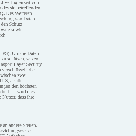
nd Verfügbarkeit von
 des sie betreffenden
ung. Des Weiteren
Löschung von Daten
r den Schutz
tware sowie
rch
TTPS): Um die Daten
 zu schützen, setzen
nsport Layer Security
 verschlüsseln die
zwischen zwei
TLS, als die
gungen den höchsten
ert ist, wird dies
 Nutzer, dass ihre
 an andere Stellen,
 beziehungsweise