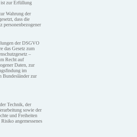
ist zur Erfüllung
 zur Wahrung der
esetzt, dass die
utz personenbezogener
egelungen der DSGVO
re das Gesetz zum
nschutzgesetz –
um Recht auf
ogener Daten, zur
ungsfindung im
en Bundesländer zur
der Technik, der
erarbeitung sowie der
chte und Freiheiten
m Risiko angemessenes