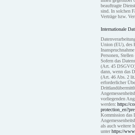
ihnen gegenüber 
beauftragte Diens
sind. In solchen 
Verträge bzw. Ver
Internationale Dat
Datenverarbeitung
Union (EU), des 
Inanspruchnahme 
Personen, Stellen
Sofern das Datens
(Art. 45 DSGVO), 
dann, wenn das Da
(Art. 46 Abs. 2 li
erforderlicher Üb
Drittlandübermitt
Angemessenheitsbe
vorliegenden An
werden:
https://c
protection_en?pr
Kommission das D
Angemessenheitsbe
als auch weitere
unter
https://www