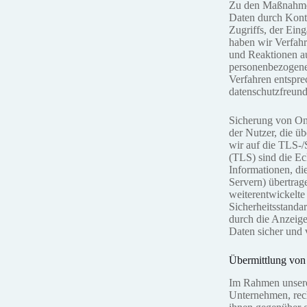
Zu den Maßnahmen 
Daten durch Kontr
Zugriffs, der Ein
haben wir Verfahr
und Reaktionen au
personenbezogene
Verfahren entspre
datenschutzfreund
Sicherung von On
der Nutzer, die ü
wir auf die TLS-/
(TLS) sind die Ec
Informationen, d
Servern) übertrag
weiterentwickelte
Sicherheitsstanda
durch die Anzeige 
Daten sicher und 
Übermittlung von
Im Rahmen unserer
Unternehmen, rech