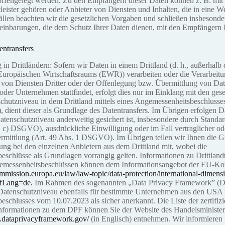
offengelegt werden. Zu den Empfängern dieser Daten können z. B. mi
tleister gehören oder Anbieter von Diensten und Inhalten, die in eine 
Fällen beachten wir die gesetzlichen Vorgaben und schließen insbesond
einbarungen, die dem Schutz Ihrer Daten dienen, mit den Empfängern I
entransfers
 in Drittländern: Sofern wir Daten in einem Drittland (d. h., außerhalb
Europäischen Wirtschaftsraums (EWR)) verarbeiten oder die Verarbeit
von Diensten Dritter oder der Offenlegung bzw. Übermittlung von Dat
 oder Unternehmen stattfindet, erfolgt dies nur im Einklang mit den ges
chutzniveau in dem Drittland mittels eines Angemessenheitsbeschluss
dient dieser als Grundlage des Datentransfers. Im Übrigen erfolgen Da
tenschutzniveau anderweitig gesichert ist, insbesondere durch Standar
t. c) DSGVO), ausdrückliche Einwilligung oder im Fall vertraglicher od
ermittlung (Art. 49 Abs. 1 DSGVO). Im Übrigen teilen wir Ihnen die 
lung bei den einzelnen Anbietern aus dem Drittland mit, wobei die
schlüsse als Grundlagen vorrangig gelten. Informationen zu Drittland
gemessenheitsbeschlüssen können dem Informationsangebot der EU-
ommission.europa.eu/law/law-topic/data-protection/international-dimens
efLang=de.
Im Rahmen des sogenannten „Data Privacy Framework” (D
atenschutzniveau ebenfalls für bestimmte Unternehmen aus den USA
schlusses vom 10.07.2023 als sicher anerkannt. Die Liste der zertifi
 Informationen zu dem DPF können Sie der Website des Handelsminist
.dataprivacyframework.gov/
(in Englisch) entnehmen. Wir informieren