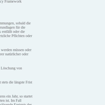
vacy Framework
immungen, sobald die
rundlagen für die
entfällt oder die
zliche Pflichten oder
rt werden müssen oder
er natürlicher oder
d Löschung von
ets die längste Frist
s ein Jahr, so startet
en ist. Im Fall
uslösende Ereignis der